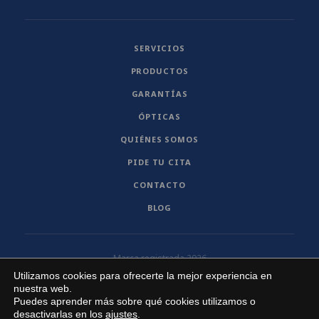
SERVICIOS
PRODUCTOS
GARANTÍAS
ÓPTICAS
QUIÉNES SOMOS
PIDE TU CITA
CONTACTO
BLOG
Marca registrada 2026
Utilizamos cookies para ofrecerte la mejor experiencia en
institutooptico@gmail.com
nuestra web.
Puedes aprender más sobre qué cookies utilizamos o
Aviso legal
desactivarlas en los
ajustes
.