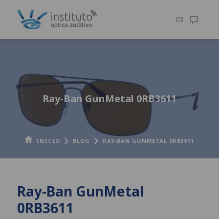
Ray-Ban GunMetal 0RB3611
INICIO
BLOG
RAY-BAN GUNMETAL 0RB3611
Ray-Ban GunMetal
0RB3611